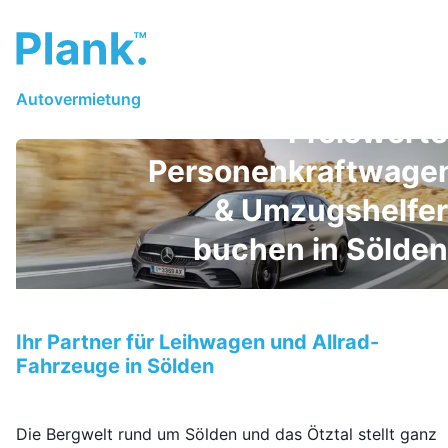
Autovermietung
Preiswerte
Personenkraftwage
& Umzugshelfer
buchen in Sölden
Ihr Partner für Leihwagen und Allrad-
Fahrzeuge in Sölden
Die Bergwelt rund um Sölden und das Ötztal stellt ganz