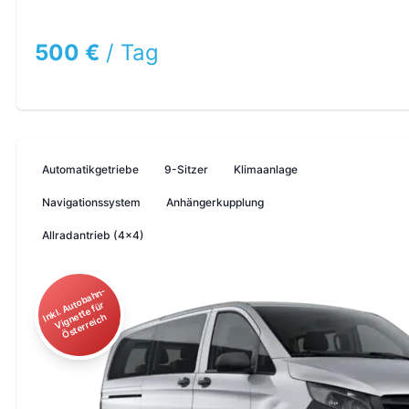
500 €
/
Tag
Automatikgetriebe
9-Sitzer
Klimaanlage
Navigationssystem
Anhängerkupplung
Allradantrieb (4x4)
I
kl.
A
o
b
a
h
n
-
Vi
g
n
ett
e f
Ö
st
err
ei
c
ut
ür
n
h