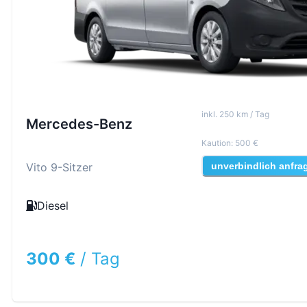
inkl
.
250
km /
Tag
Mercedes-Benz
Kaution
:
500 €
Vito 9-Sitzer
unverbindlich anfra
Diesel
300 €
/
Tag