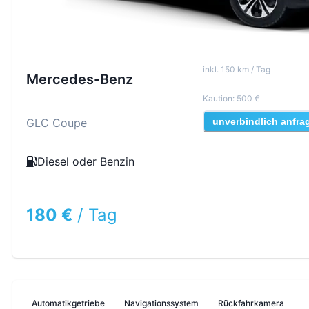
inkl
.
150
km /
Tag
Mercedes-Benz
Kaution
:
500 €
GLC Coupe
unverbindlich anfra
Diesel oder Benzin
180 €
/
Tag
Automatikgetriebe
Navigationssystem
Rückfahrkamera