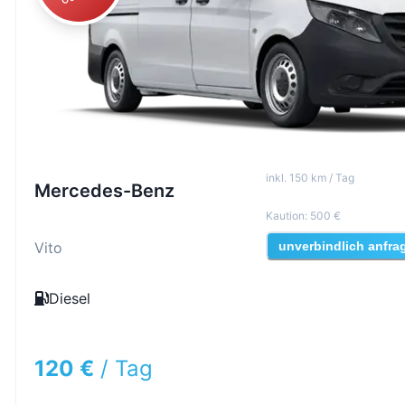
inkl
.
150
km /
Tag
Mercedes-Benz
Kaution
:
500 €
Vito
unverbindlich anfra
Diesel
120 €
/
Tag