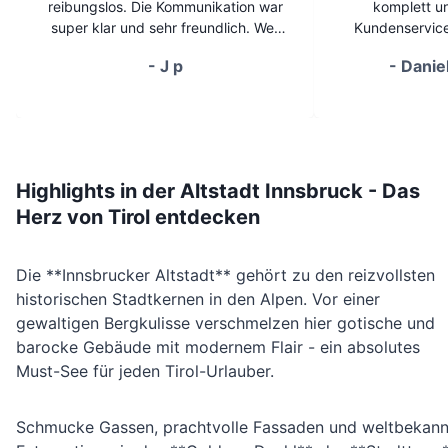
reibungslos. Die Kommunikation war
komplett un
super klar und sehr freundlich. Wer
Kundenservice
eine ehrliche und zuverlässige
extrem freundlic
-
J p
-
Danie
Autovermietung sucht, ist hier
Fragen sofort 
goldrichtig!
war in einem ab
blitzsauber, ge
einwandf
hervorzuheben 
Preisgestalt
Highlights in der Altstadt Innsbruck - Das
versteckte Kos
Herz von Tirol entdecken
heute selten. A
gingen blitzsc
Stress. Man m
Die **Innsbrucker Altstadt** gehört zu den reizvollsten
Kunde noch Kö
historischen Stadtkernen in den Alpen. Vor einer
definitiv wieder
das Team 
gewaltigen Bergkulisse verschmelzen hier gotische und
em
barocke Gebäude mit modernem Flair - ein absolutes
Must-See für jeden Tirol-Urlauber.
Schmucke Gassen, prachtvolle Fassaden und weltbekann