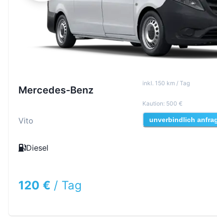
inkl
.
150
km /
Tag
Mercedes-Benz
Kaution
:
500 €
Vito
unverbindlich anfra
Diesel
120 €
/
Tag