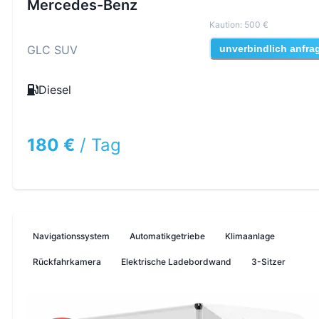
Mercedes-Benz
Kaution
:
500 €
GLC SUV
unverbindlich anfra
Diesel
180 €
/
Tag
Navigationssystem
Automatikgetriebe
Klimaanlage
Rückfahrkamera
Elektrische Ladebordwand
3-Sitzer