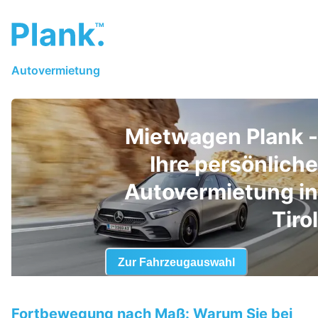
Autovermietung
Mietwagen Plank -
Ihre persönliche
Autovermietung in
Tirol
Zur Fahrzeugauswahl
Fortbewegung nach Maß: Warum Sie bei