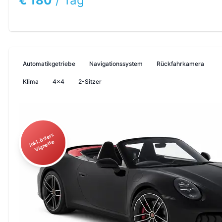
€ 180
/
Tag
Automatikgetriebe
Navigationssystem
Rückfahrkamera
Klima
4x4
2-Sitzer
i
n
ö
st
err.
Vi
g
n
ett
kl.
e