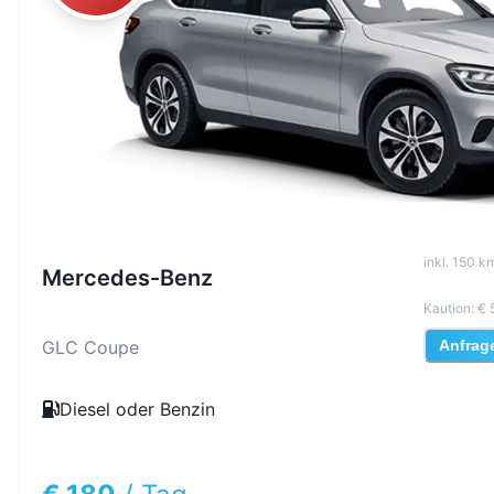
inkl
.
150
km
Mercedes-Benz
Kaution
:
€ 
GLC Coupe
Anfrag
Diesel oder Benzin