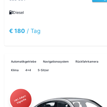
Diesel
€ 180
/
Tag
Automatikgetriebe
Navigationssystem
Rückfahrkamera
Klima
4x4
5-Sitzer
i
n
ö
st
err.
Vi
g
n
ett
kl.
e