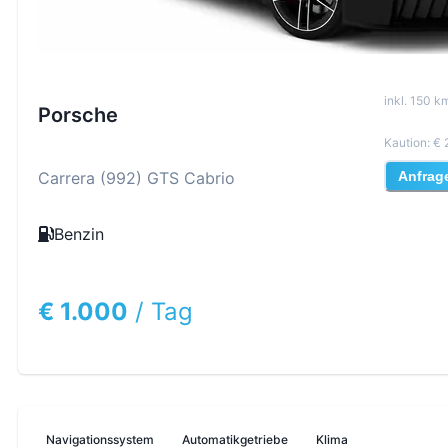
inkl
.
150
km
Porsche
Kaution
:
€ 
Carrera (992) GTS Cabrio
Anfrag
Benzin
€ 1.000
/
Tag
Navigationssystem
Automatikgetriebe
Klima