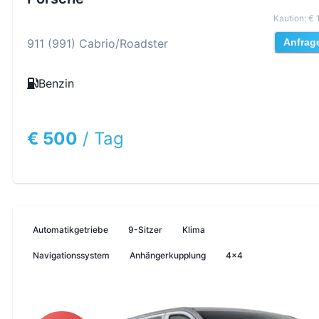
Kaution
:
€ 
911 (991) Cabrio/Roadster
Anfrag
Benzin
€ 500
/
Tag
Automatikgetriebe
9-Sitzer
Klima
Navigationssystem
Anhängerkupplung
4x4