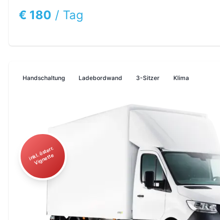
€ 180
/
Tag
Handschaltung
Ladebordwand
3-Sitzer
Klima
i
n
ö
st
err.
Vi
g
n
ett
kl.
e