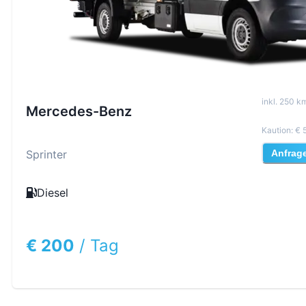
inkl
.
250
km
Mercedes-Benz
Kaution
:
€ 
Sprinter
Anfrag
Diesel
€ 200
/
Tag