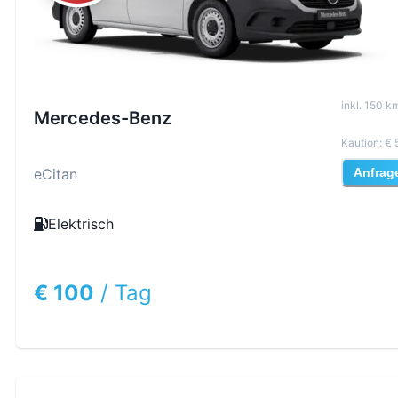
inkl
.
150
km
Mercedes-Benz
Kaution
:
€ 
eCitan
Anfrag
Elektrisch
€ 100
/
Tag