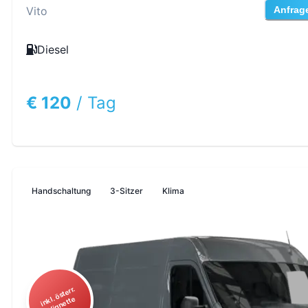
Vito
Anfrag
Diesel
€ 120
/
Tag
Handschaltung
3-Sitzer
Klima
i
n
ö
st
err.
Vi
g
n
ett
kl.
e