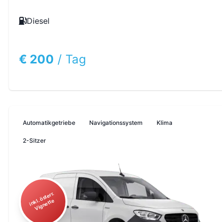
Diesel
€ 200
/
Tag
Automatikgetriebe
Navigationssystem
Klima
2-Sitzer
i
n
ö
st
err.
Vi
g
n
ett
kl.
e