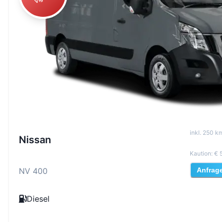
inkl
.
250
km
Nissan
Kaution
:
€ 
NV 400
Anfrag
Diesel