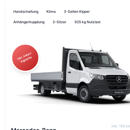
Handschaltung
Klima
3-Seiten Kipper
Anhängerkupplung
3-Sitzer
925 kg Nutzlast
i
n
ö
st
err.
Vi
g
n
ett
kl.
e
inkl
.
150
km