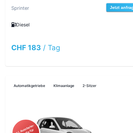
Sprinter
Jetzt anfra
Diesel
CHF 183
/
Tag
Automatikgetriebe
Klimaanlage
2-Sitzer
I
kl.
A
o
b
a
h
n
-
Vi
g
n
ett
e f
Ö
st
err
ei
c
ut
ür