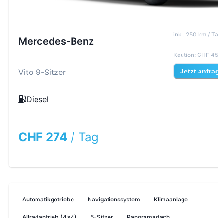
inkl
.
250
km /
Ta
Mercedes-Benz
Kaution
:
CHF 45
Vito 9-Sitzer
Jetzt anfra
Diesel
CHF 274
/
Tag
Automatikgetriebe
Navigationssystem
Klimaanlage
Allradantrieb (4x4)
5-Sitzer
Panoramadach