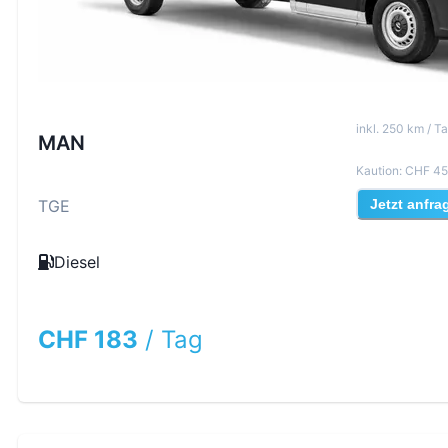
inkl
.
250
km /
Ta
MAN
Kaution
:
CHF 45
TGE
Jetzt anfra
Diesel
CHF 183
/
Tag