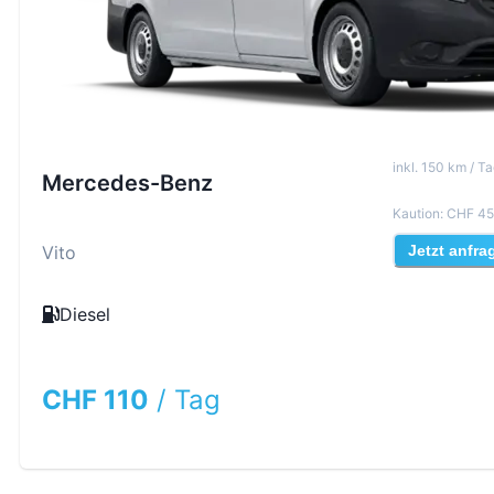
inkl
.
150
km /
Ta
Mercedes-Benz
Kaution
:
CHF 45
Vito
Jetzt anfra
Diesel
CHF 110
/
Tag