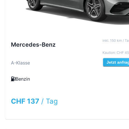
inkl
.
150
km /
Ta
Mercedes-Benz
Kaution
:
CHF 45
A-Klasse
Jetzt anfra
Benzin
CHF 137
/
Tag