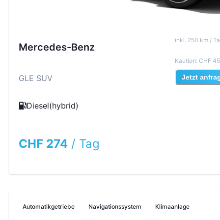
inkl
.
250
km /
Ta
Mercedes-Benz
Kaution
:
CHF 45
GLE SUV
Jetzt anfra
Diesel(hybrid)
CHF 274
/
Tag
Automatikgetriebe
Navigationssystem
Klimaanlage