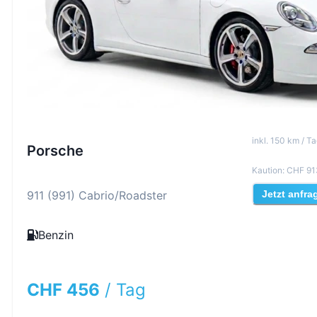
inkl
.
150
km /
Ta
Porsche
Kaution
:
CHF 91
911 (991) Cabrio/Roadster
Jetzt anfra
Benzin
CHF 456
/
Tag