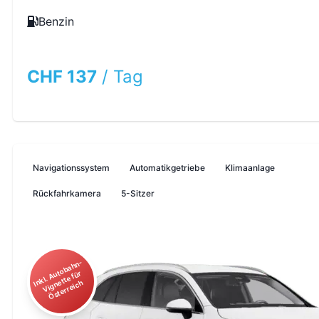
Benzin
CHF 137
/
Tag
Navigationssystem
Automatikgetriebe
Klimaanlage
Rückfahrkamera
5-Sitzer
I
kl.
A
o
b
a
h
n
-
Vi
g
n
ett
e f
Ö
st
err
ei
c
ut
ür
n
h