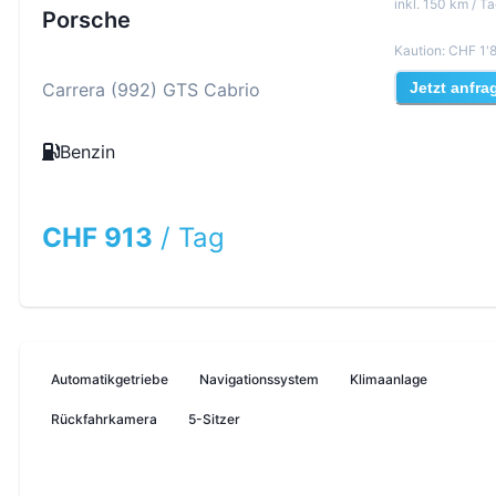
inkl
.
150
km /
Ta
Porsche
Kaution
:
CHF 1'
Carrera (992) GTS Cabrio
Jetzt anfra
Benzin
CHF 913
/
Tag
Automatikgetriebe
Navigationssystem
Klimaanlage
Rückfahrkamera
5-Sitzer