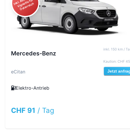
ut
ür
n
h
inkl
.
150
km /
Ta
Mercedes-Benz
Kaution
:
CHF 45
eCitan
Jetzt anfra
Elektro-Antrieb
CHF 91
/
Tag