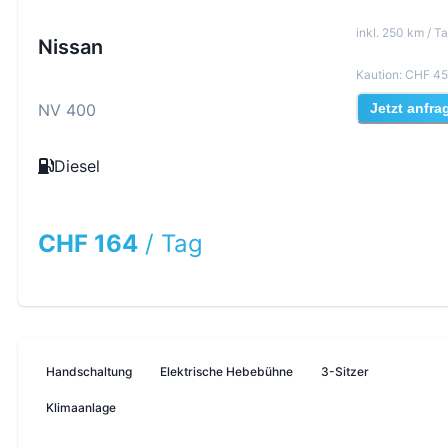
inkl
.
250
km /
Ta
Nissan
Kaution
:
CHF 45
NV 400
Jetzt anfra
Diesel
CHF 164
/
Tag
Handschaltung
Elektrische Hebebühne
3-Sitzer
Klimaanlage