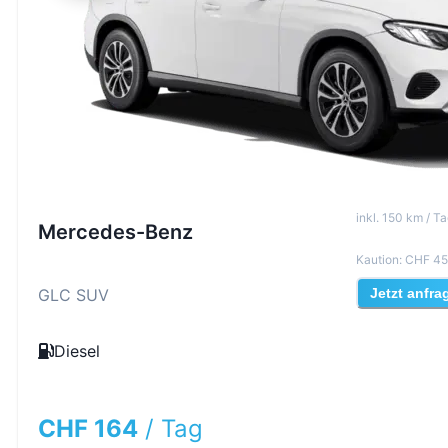
inkl
.
150
km /
Ta
Mercedes-Benz
Kaution
:
CHF 45
GLC SUV
Jetzt anfra
Diesel
CHF 164
/
Tag