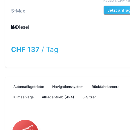
Kaution
:
CHF 45
S-Max
Jetzt anfra
Diesel
CHF 137
/
Tag
Automatikgetriebe
Navigationssystem
Rückfahrkamera
Klimaanlage
Allradantrieb (4x4)
5-Sitzer
I
kl.
A
o
b
a
h
n
-
Vi
g
n
ett
e f
Ö
st
err
ei
c